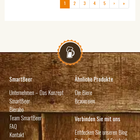
(current)
1
2
3
4
5
›
»
SmartBeer
Ähnliche Produkte
Unternehmen – Das Konzept
Die Biere
SmartBeer
Brauereien
Bierabo
Team SmartBeer
Verbinden Sie mit uns
FAQ
Entdecken Sie unseren Blog
Kontakt