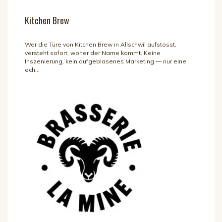
Kitchen Brew
Wer die Türe von Kitchen Brew in Allschwil aufstösst,
versteht sofort, woher der Name kommt. Keine
Inszenierung, kein aufgeblasenes Marketing — nur eine
ech...