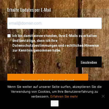
Erhalte Updates per E-Mail
Ich bin damit einverstanden, Ihre E-Mails zu erhalten
und bestätige, dass ich Ihre
Datenschutzbestimmungen und rechtlichen Hinweise
zur Kenntnis genommen habe.
Einschreiben
Abonnieren oder Angebot an einen Freund
Wenn Sie weiter auf unserer Seite surfen, akzeptieren Sie die
Verwendung von Cookies, um Ihre Benutzererfahrung zu
verbessern.
Erfahren Sie mehr
© Copyright Nausikraft SA 2026
Une création
troisdeuxun.ch
Ok