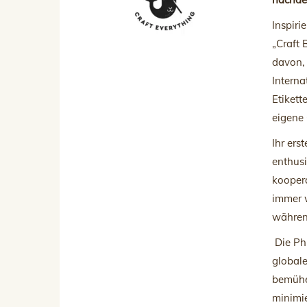
Inspiri
„Craft 
davon, 
Interna
Etikett
eigene 
Ihr ers
enthusi
koopera
immer w
während
Die Ph
globale
bemühen
minimie