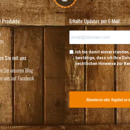
e Produkte
Erhalte Updates per E-Mail
e
en
Ich bin damit einverstanden,
en Sie mit uns
bestätige, dass ich Ihre D
rechtlichen Hinweise zur K
n Sie unseren Blog
ie uns auf Facebook
Abonnieren oder Angebot an e