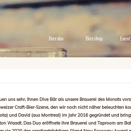
Bierabo
Biershop
Event
uen uns sehr, Ihnen Dive Bär als unsere Brauerei des Monats vor
weizer Craft-Bier-Szene, den wir noch nicht näher beleuchten ko
ta) und David (aus Montreal) im Jahr 2016 gegründet und bring
ton Waadt. Das Duo eröffnete ihre Brauerei und Taproom am Bahn
m sie 2020 den prestigeträchtigen Gland New Economy Award 