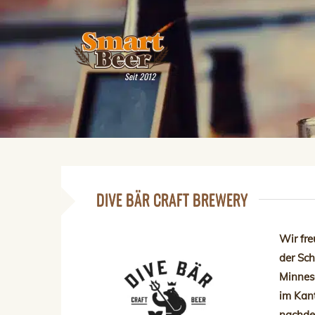
Seit 2012
DIVE BÄR CRAFT BREWERY
Wir fre
der Sch
Minneso
im Kan
nachde