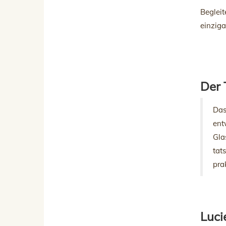
Begleit
einziga
Der 
Das
ent
Gla
tat
pra
Luci