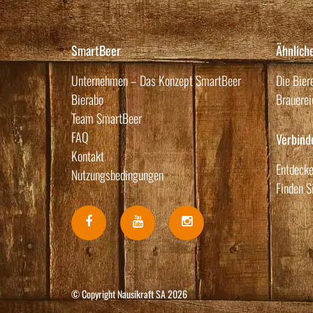
SmartBeer
Ähnlich
Unternehmen – Das Konzept SmartBeer
Die Bier
Bierabo
Brauerei
Team SmartBeer
FAQ
Verbind
Kontakt
Entdecke
Nutzungsbedingungen
Finden S
© Copyright Nausikraft SA 2026