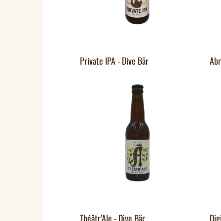
Private IPA - Dive Bär
Abr
Théâtr’Ale - Dive Bär
Dig