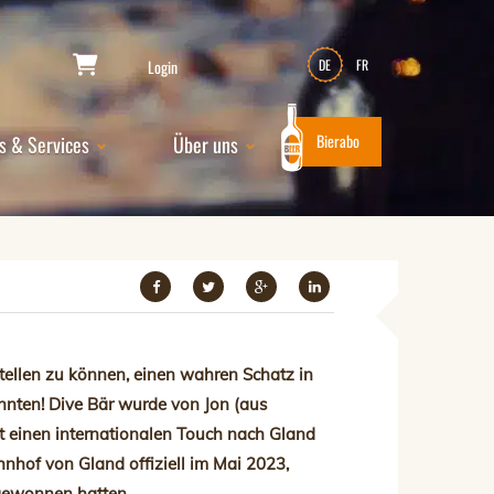
Login
DE
FR
Bierabo
s & Services
Über uns
stellen zu können, einen wahren Schatz in
nnten! Dive Bär wurde von Jon (aus
t einen internationalen Touch nach Gland
hof von Gland offiziell im Mai 2023,
gewonnen hatten.