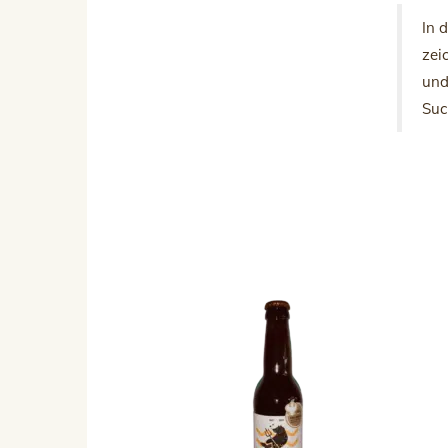
In 
zei
und
Suc