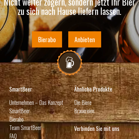
Nicht weiter zögern, sondern jetzt Ihr Bier
zu sich nach Hause liefern lassen.
Bierabo
Anbieten
SmartBeer
Ähnliche Produkte
Unternehmen – Das Konzept
Die Biere
SmartBeer
Brauereien
Bierabo
Team SmartBeer
Verbinden Sie mit uns
FAQ