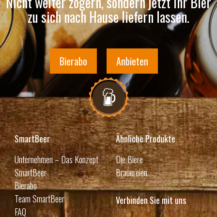
Nicht weiter zögern, sondern jetzt Ihr Bier
zu sich nach Hause liefern lassen.
Bierabo
Anbieten
SmartBeer
Ähnliche Produkte
Unternehmen – Das Konzept
Die Biere
SmartBeer
Brauereien
Bierabo
Team SmartBeer
Verbinden Sie mit uns
FAQ