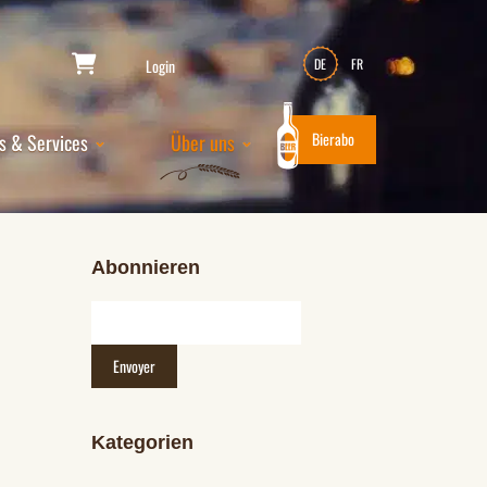
Login
DE
FR
Bierabo
s & Services
Über uns
Abonnieren
Kategorien