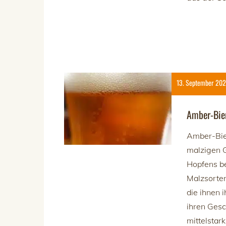
13. September 20
Amber-Bie
Amber-Biere
malzigen 
Hopfens be
Malzsorten
die ihnen 
ihren Gesc
mittelstar