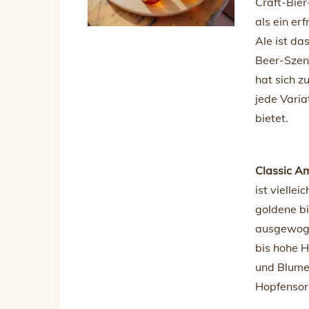
Craft-Bier
als ein er
Ale ist da
Beer-Szene
hat sich z
jede Vari
bietet.
Classic A
ist viellei
goldene b
ausgewoge
bis hohe H
und Blume
Hopfensor