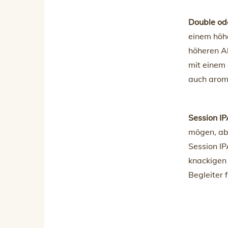
Double ode
einem höh
höheren Al
mit einem 
auch aroma
Session I
mögen, ab
Session IP
knackigen
Begleiter 