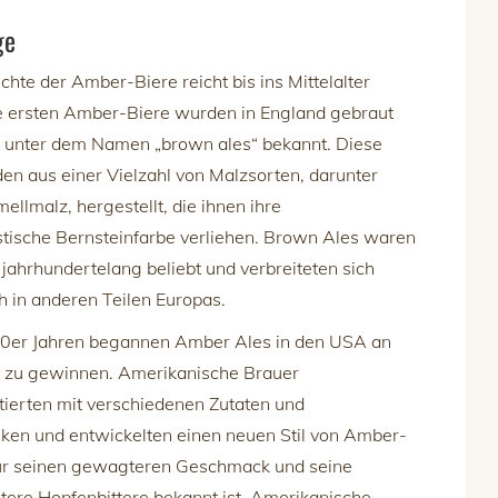
ge
chte der Amber-Biere reicht bis ins Mittelalter
e ersten Amber-Biere wurden in England gebraut
 unter dem Namen „brown ales“ bekannt. Diese
en aus einer Vielzahl von Malzsorten, darunter
ellmalz, hergestellt, die ihnen ihre
stische Bernsteinfarbe verliehen. Brown Ales waren
 jahrhundertelang beliebt und verbreiteten sich
h in anderen Teilen Europas.
80er Jahren begannen Amber Ales in den USA an
t zu gewinnen. Amerikanische Brauer
ierten mit verschiedenen Zutaten und
ken und entwickelten einen neuen Stil von Amber-
für seinen gewagteren Geschmack und seine
ere Hopfenbittere bekannt ist. Amerikanische