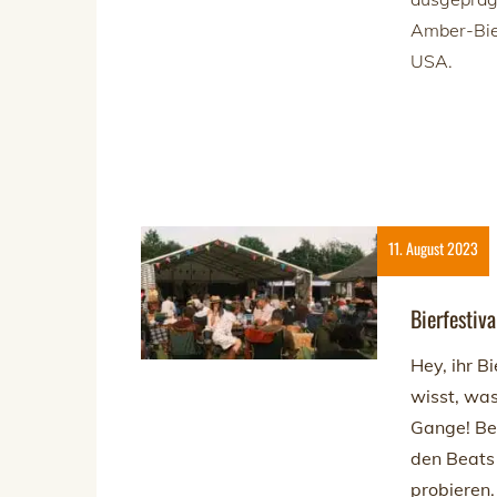
Amber-Bier
USA.
11. August 2023
Bierfestiv
Hey, ihr B
wisst, was
Gange! Ber
den Beats 
probieren.