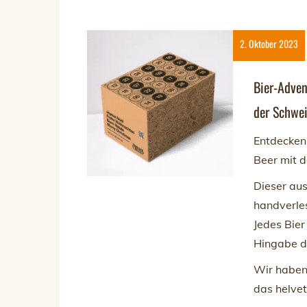
2. Oktober 2023
Bier-Adven
der Schwe
Entdecken 
Beer mit
Dieser au
handverles
Jedes Bier
Hingabe de
Wir haben
das helve