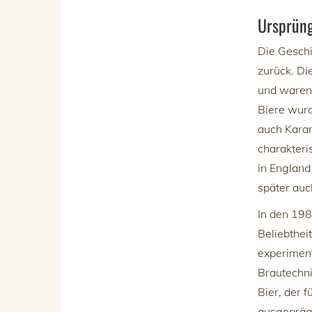
Ursprün
Die Geschi
zurück. Di
und waren
Biere wurd
auch Karam
charakteri
in England
später auc
In den 19
Beliebthei
experiment
Brautechni
Bier, der 
ausgeprägt