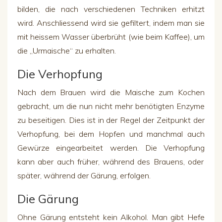
bilden, die nach verschiedenen Techniken erhitzt
wird. Anschlie
ss
end wird
sie
gefiltert, indem man
sie
mit hei
ss
em Wasser
überbrüht
(wie beim Kaffee), um
die „Urmaische“ zu erhalten.
D
ie Verhopfung
Nach dem Brauen wird die
Maische
zum Kochen
gebracht, um die nun nicht mehr benötigten Enzyme
zu beseitigen
. Dies ist in der Regel der Zeitpunkt de
r
Verhopfung
, bei dem Hopfen und manchmal auch
Gewürze eingearbeitet werden. D
ie Verhopfung
kann aber auch früher, während des Brauens, oder
später, während der Gärung, erfolgen.
Die Gärung
Ohne Gärung entsteht kein Alkohol. Man gibt Hefe