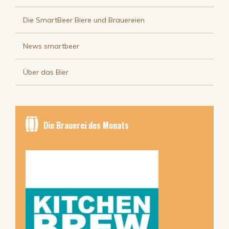
Die SmartBeer Biere und Brauereien
News smartbeer
Über das Bier
Die Brauerei des Monats