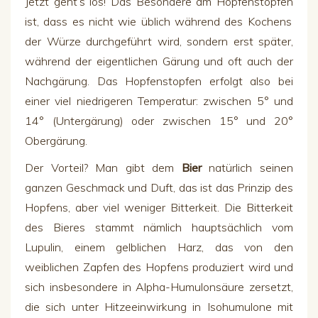
Jetzt geht’s los! Das Besondere am
Hopfenstopfen
ist, dass e
s
nicht wie üblich während des Kochens
der Würze durchgeführt wird, sondern
erst
später,
während der eigentlichen
Gärung und oft auch der
Nachgärung. D
as Hopfenstopfen
erfolgt also bei
einer viel niedrigeren Temperatur: zwischen 5° und
14° (Untergärung) oder zwischen 15° und 20°
Obergärung.
Der Vorteil? Man gibt dem
Bier
natürlich seinen
ganzen Geschmack und Duft, das ist das Prinzip des
Hopfens, aber viel weniger Bitterkeit. Die Bitterkeit
des Bieres stammt nämlich hauptsächlich vom
Lupulin, einem gelblichen Harz, das von den
weiblichen Zapfen des Hopfens produziert wird und
sich insbesondere in Alpha-Humulonsäure zersetzt,
die sich unter Hitzeeinwirkung in Isohumulone mit