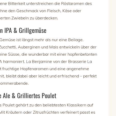
e Bitterkeit unterstreichen die Röstaromen des
 ohne den Geschmack von Fleisch, Käse oder
ierten Zwiebeln zu überdecken.
on IPA & Grillgemüse
s Gemüse ist längst mehr als nur eine Beilage.
Zucchetti, Auberginen und Mais entwickeln über der
feine Süsse, die wunderbar mit einer hopfenbetonten
A harmoniert. La Benjamine von der Brasserie La
gt fruchtige Hopfenaromen und eine angenehme
mit, bleibt dabei aber leicht und erfrischend – perfekt
 Sommerabende.
e Ale & Grilliertes Poulet
s Poulet gehört zu den beliebtesten Klassikern auf
 Mit Kräutern oder Zitrusfrüchten verfeinert passt es