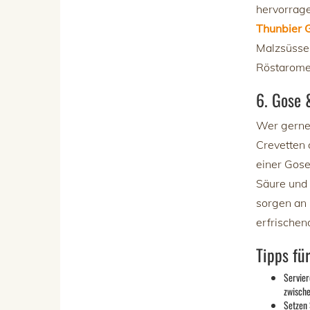
hervorrage
Thunbier 
Malzsüsse 
Röstarome
6. Gose 
Wer gerne 
Crevetten 
einer Gose
Säure und 
sorgen an
erfrische
Tipps fü
Servier
zwische
Setzen 