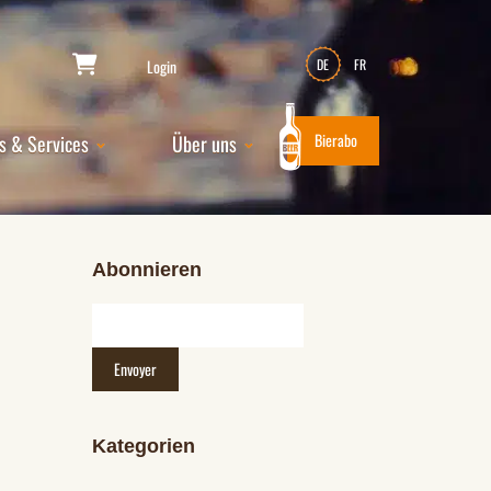
Login
DE
FR
Bierabo
s & Services
Über uns
Abonnieren
Kategorien