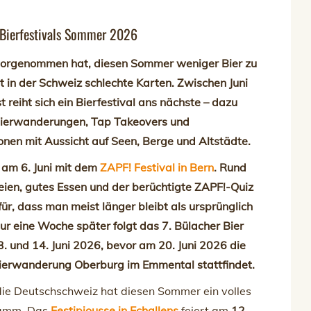
 Bierfestivals Sommer 2026
vorgenommen hat, diesen Sommer weniger Bier zu
at in der Schweiz schlechte Karten. Zwischen Juni
 reiht sich ein Bierfestival ans nächste – dazu
erwanderungen, Tap Takeovers und
nen mit Aussicht auf Seen, Berge und Altstädte.
 am 6. Juni mit dem
ZAPF! Festival in Bern
. Rund
eien, gutes Essen und der berüchtigte ZAPF!-Quiz
ür, dass man meist länger bleibt als ursprünglich
ur eine Woche später folgt das 7. Bülacher Bier
. und 14. Juni 2026, bevor am 20. Juni 2026 die
Bierwanderung Oberburg im Emmental stattfindet.
die Deutschschweiz hat diesen Sommer ein volles
ramm. Das
Festipiousse in Echallens
feiert am
12.