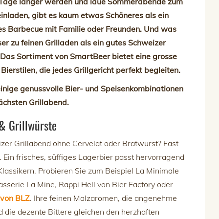
Tage länger werden und laue Sommerabende zum
 einladen, gibt es kaum etwas Schöneres als ein
es Barbecue mit Familie oder Freunden. Und was
er zu feinen Grilladen als ein gutes Schweizer
 Das Sortiment von SmartBeer bietet eine grosse
 Bierstilen, die jedes Grillgericht perfekt begleiten.
einige genussvolle Bier- und Speisenkombinationen
nächsten Grillabend.
 & Grillwürste
zer Grillabend ohne Cervelat oder Bratwurst? Fast
 Ein frisches, süffiges Lagerbier passt hervorragend
Klassikern. Probieren Sie zum Beispiel La Minimale
asserie La Mine, Rappi Hell von Bier Factory oder
 von BLZ
. Ihre feinen Malzaromen, die angenehme
d die dezente Bittere gleichen den herzhaften