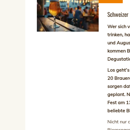
Schweizer
Wer sich 
trinken, h
und August
kommen Bi
Degustatio
Los geht’s
20 Brauer
sorgen daf
geplant. N
Fest am 13
beliebte 
Nicht nur 
Bierprog