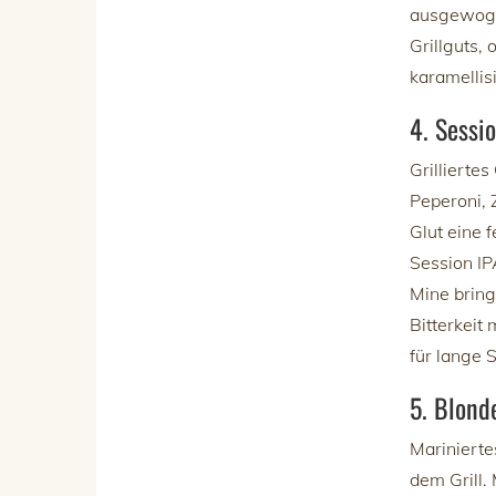
ausgewogen
Grillguts,
karamellis
4. Sessi
Grillierte
Peperoni, 
Glut eine 
Session IP
Mine brin
Bitterkeit 
für lange
5. Blond
Marinierte
dem Grill.