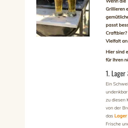
Wenn die 
Grillieren
gemütlich
passt bess
Craftbier?
Vielfalt an
Hier sind 
für Ihren 
1. Lager
Ein Schwei
undenkbar.
zu diesen 
von der Br
das
Lager
Frische un