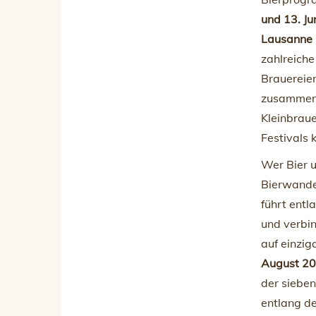
und 13. Ju
Lausanne 
zahlreich
Brauereie
zusammen.
Kleinbraue
Festivals 
Wer Bier u
Bierwande
führt entl
und verbin
auf einzig
August 2
der siebe
entlang d