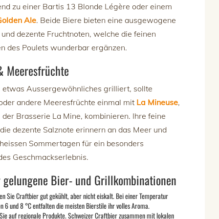
nd zu einer Bartis 13 Blonde Légère oder einem
Golden Ale
. Beide Biere bieten eine ausgewogene
und dezente Fruchtnoten, welche die feinen
n des Poulets wunderbar ergänzen.
& Meeresfrüchte
etwas Aussergewöhnliches grilliert, sollte
oder andere Meeresfrüchte einmal mit
La Mineuse
,
 der Brasserie La Mine, kombinieren. Ihre feine
die dezente Salznote erinnern an das Meer und
 heissen Sommertagen für ein besonders
ndes Geschmackserlebnis.
r gelungene Bier- und Grillkombinationen
en Sie Craftbier gut gekühlt, aber nicht eiskalt. Bei einer Temperatur
n 6 und 8 °C entfalten die meisten Bierstile ihr volles Aroma.
Sie auf regionale Produkte. Schweizer Craftbier zusammen mit lokalen