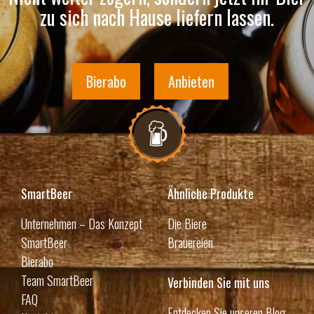
zu sich nach Hause liefern lassen.
Bierabo
Anbieten
SmartBeer
Ähnliche Produkte
Unternehmen – Das Konzept
Die Biere
SmartBeer
Brauereien
Bierabo
Team SmartBeer
Verbinden Sie mit uns
FAQ
Entdecken Sie unseren Blog