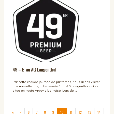
49 – Brau AG Langenthal
Par cette chaude journée de printemps, nous allons visiter,
une nouvelle fois, la brasserie Brau AG Langenthal qui se
situe en haute Argovie bernoise. Lors de ...
(current)
«
‹
6
7
8
9
10
11
12
13
14