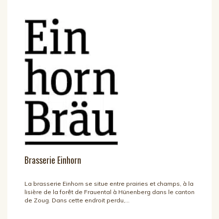
Brasserie Einhorn
La brasserie Einhorn se situe entre prairies et champs, à la
lisière de la forêt de Frauental à Hünenberg dans le canton
de Zoug. Dans cette endroit perdu,...