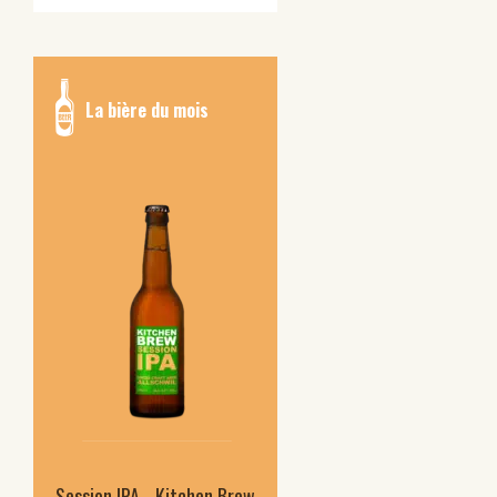
La bière du mois
Session IPA - Kitchen Brew