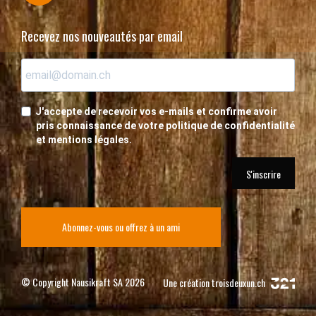
Recevez nos nouveautés par email
J'accepte de recevoir vos e-mails et confirme avoir
pris connaissance de votre politique de confidentialité
et mentions légales.
S'inscrire
Abonnez-vous ou offrez à un ami
© Copyright Nausikraft SA 2026
Une création
troisdeuxun.ch