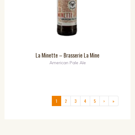
La Minette – Brasserie La Mine
American Pale Ale
(current)
1
2
3
4
5
›
»