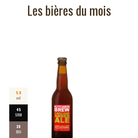
Les bières du mois
5.8
vol
45
SRM
38
IBU