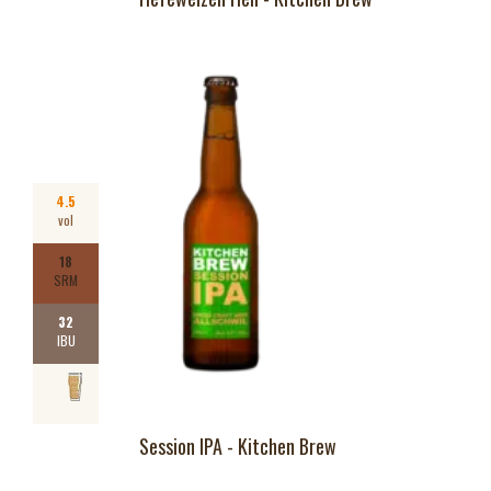
4.5
vol
18
SRM
32
IBU
Session IPA - Kitchen Brew