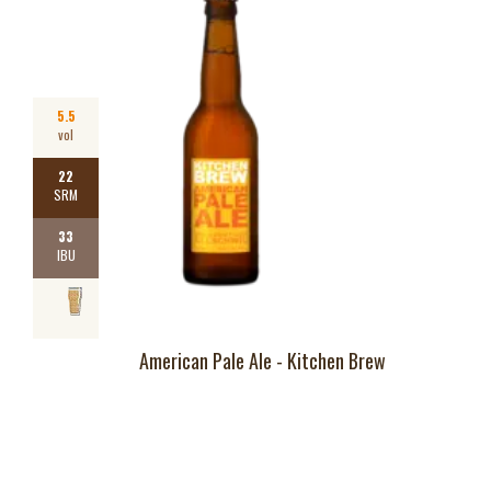
5.5
vol
22
SRM
33
IBU
American Pale Ale - Kitchen Brew