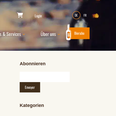
Login
DE
FR
Bierabo
s & Services
Über uns
Abonnieren
Kategorien