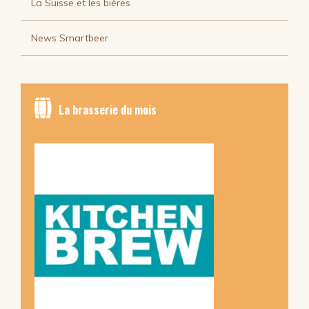
La Suisse et les bières
News Smartbeer
La brasserie du mois