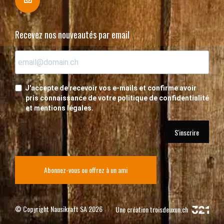
Recevez nos nouveautés par email
J'accepte de recevoir vos e-mails et confirme avoir
pris connaissance de votre politique de confidentialité
et mentions légales.
S'inscrire
Abonnez-vous ou offrez à un ami
© Copyright Nausikraft SA 2026
Une création
troisdeuxun.ch