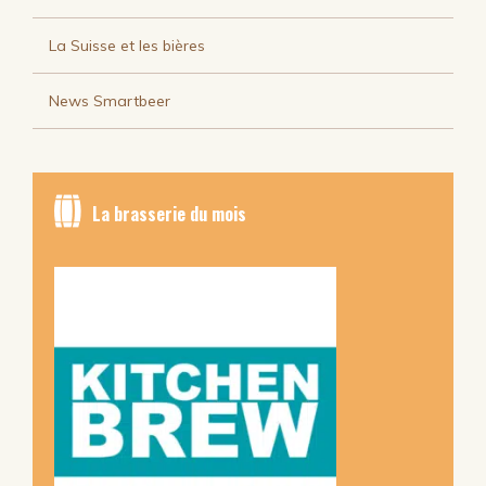
La Suisse et les bières
News Smartbeer
La brasserie du mois