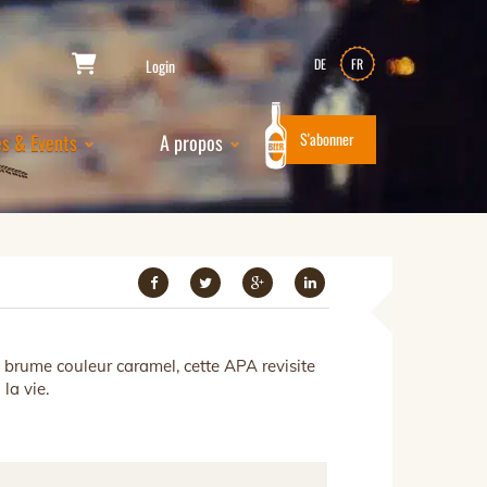
Login
DE
FR
S'abonner
es & Events
A propos
 brume couleur caramel, cette APA revisite
la vie.