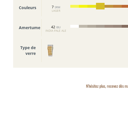
7
Couleurs
SRM
LAGER
42
Amertume
IBU
INDIA PALE ALE
Type de
verre
N'hésitez plus, recevez dès m