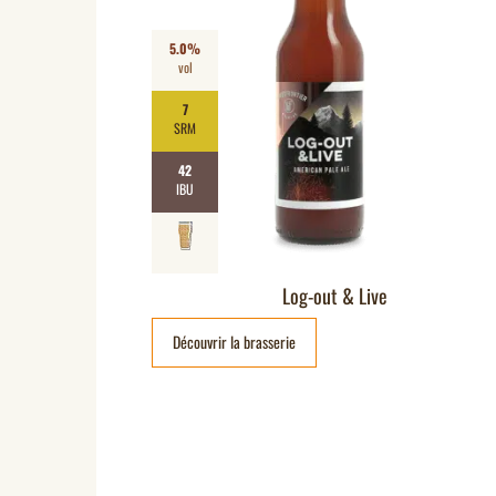
5.0%
vol
7
SRM
42
IBU
Log-out & Live
Découvrir la brasserie