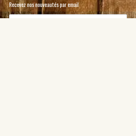
Recevez nos nouveautés par email
J'accepte de recevoir vos e-mails et confirme avoir
pris connaissance de votre politique de confidentialité
et mentions légales.
S'inscrire
Abonnez-vous ou offrez à un ami
© Copyright Nausikraft SA 2026
Une création
troisdeuxun.ch