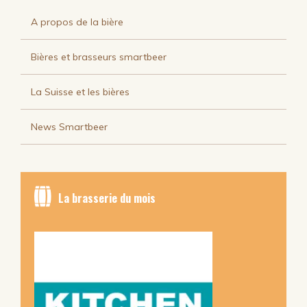
A propos de la bière
Bières et brasseurs smartbeer
La Suisse et les bières
News Smartbeer
La brasserie du mois