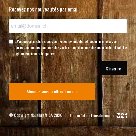
Recevez nos nouveautés par email
J'accepte de recevoir vos e-mails et confirme avoir
pris connaissance de votre politique de confidentialité
et mentions légales.
S'inscrire
Abonnez-vous ou offrez à un ami
© Copyright Nausikraft SA 2026
Une création
troisdeuxun.ch