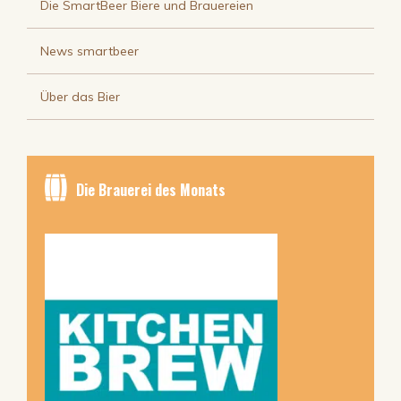
Die SmartBeer Biere und Brauereien
News smartbeer
Über das Bier
Die Brauerei des Monats