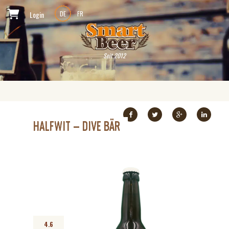
Login
DE
FR
Seit 2012
HALFWIT – DIVE BÄR
4.6