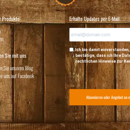
e Produkte
Erhalte Updates per E-Mail
e
en
Ich bin damit einverstanden,
en Sie mit uns
bestätige, dass ich Ihre D
rechtlichen Hinweise zur K
n Sie unseren Blog
ie uns auf Facebook
Abonnieren oder Angebot an e