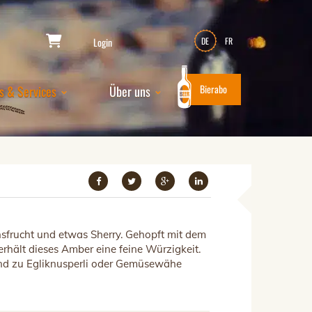
Login
DE
FR
Bierabo
s & Services
Über uns
sfrucht und etwas Sherry. Gehopft mit dem
rhält dieses Amber eine feine Würzigkeit.
nd zu Egliknusperli oder Gemüsewähe