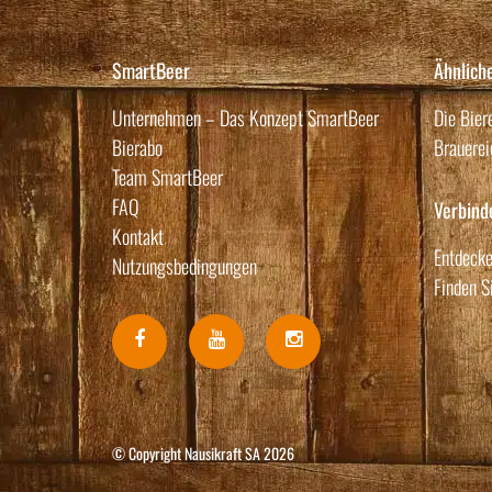
SmartBeer
Ähnlich
Unternehmen – Das Konzept SmartBeer
Die Bier
Bierabo
Brauerei
Team SmartBeer
FAQ
Verbind
Kontakt
Entdecke
Nutzungsbedingungen
Finden S
© Copyright Nausikraft SA 2026