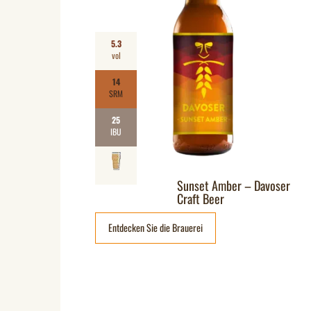
5.3
vol
14
SRM
25
IBU
Sunset Amber – Davoser
Craft Beer
Entdecken Sie die Brauerei