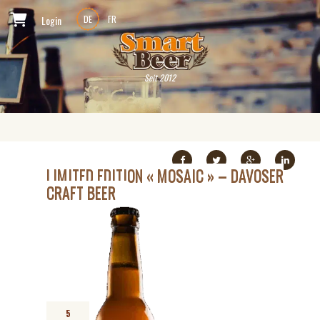
Login
DE
FR
Seit 2012
LIMITED EDITION « MOSAIC » – DAVOSER
CRAFT BEER
5