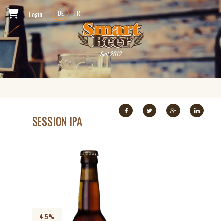
Login
DE
FR
Seit 2012
SESSION IPA
4.5%