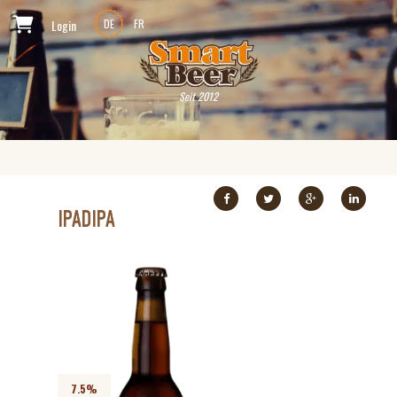
Login
DE
FR
Seit 2012
IPADIPA
7.5%