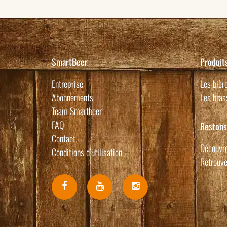
SmartBeer
Produit
Entreprise
Les bièr
Abonnements
Les bras
Team Smartbeer
FAQ
Restons
Contact
Découvre
Conditions d’utilisation
Retrouve