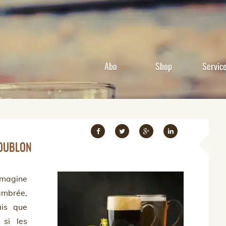
Abo
Shop
Servic
HOUBLON
magine
mbrée,
ais que
 si les