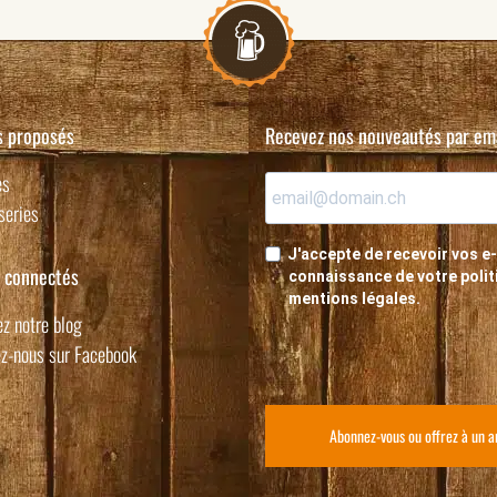
s proposés
Recevez nos nouveautés par em
es
series
J'accepte de recevoir vos e-
 connectés
connaissance de votre politi
mentions légales.
z notre blog
z-nous sur Facebook
Abonnez-vous ou offrez à un 