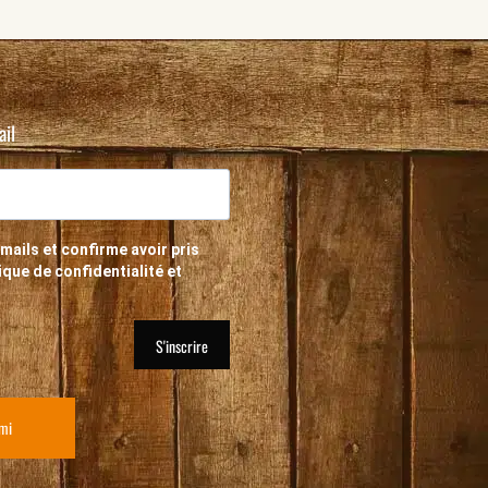
ail
mails et confirme avoir pris
que de confidentialité et
S'inscrire
ami