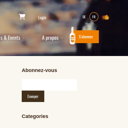
Login
DE
FR
S'abonner
es & Events
A propos
Abonnez-vous
Categories