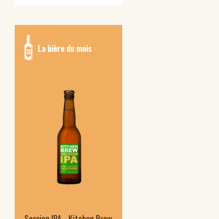
La bière du mois
Session IPA - Kitchen Brew