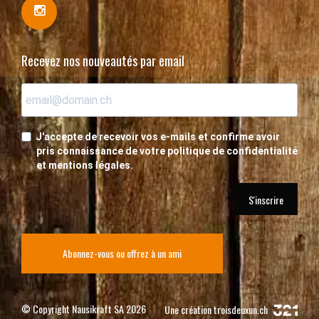
Recevez nos nouveautés par email
J'accepte de recevoir vos e-mails et confirme avoir
pris connaissance de votre politique de confidentialité
et mentions légales.
S'inscrire
Abonnez-vous ou offrez à un ami
© Copyright Nausikraft SA 2026
Une création
troisdeuxun.ch