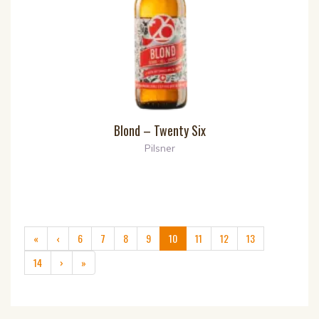
Blond – Twenty Six
Pilsner
(current)
«
‹
6
7
8
9
10
11
12
13
14
›
»