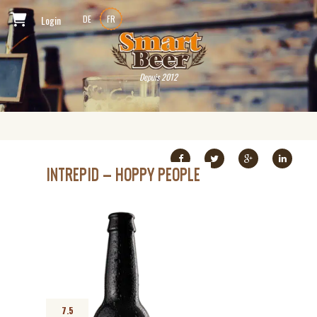
Login
DE
FR
Depuis 2012
INTREPID – HOPPY PEOPLE
7.5