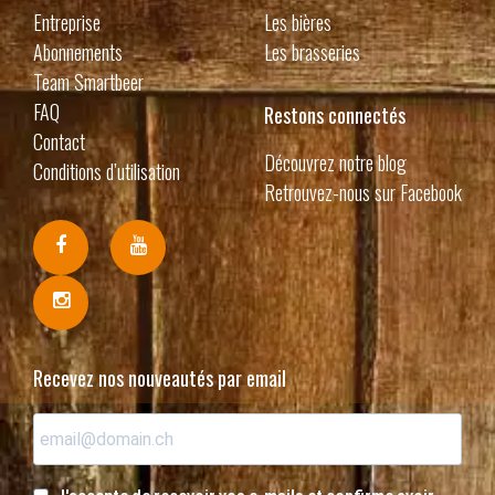
Entreprise
Les bières
Abonnements
Les brasseries
Team Smartbeer
FAQ
Restons connectés
Contact
Découvrez notre blog
Conditions d’utilisation
Retrouvez-nous sur Facebook
Recevez nos nouveautés par email