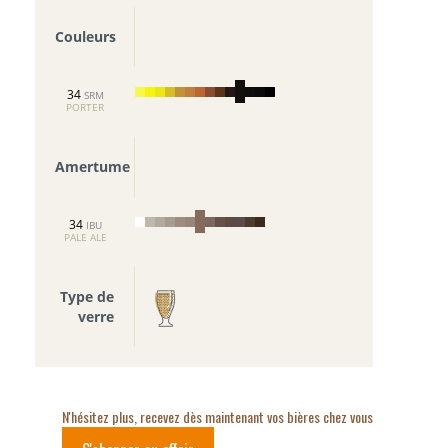
Couleurs
34
SRM
PORTER
Amertume
34
IBU
PALE ALE
Type de
verre
N'hésitez plus, recevez dès maintenant vos bières chez vous