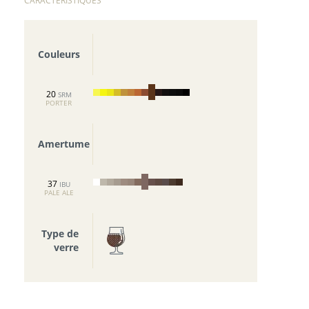
CARACTERISTIQUES
Couleurs
20
SRM
PORTER
Amertume
37
IBU
PALE ALE
Type de
verre