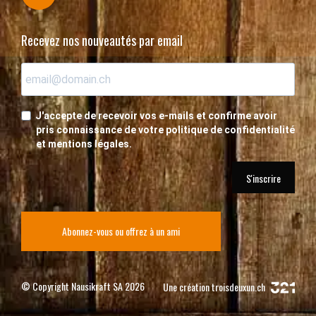
Recevez nos nouveautés par email
J'accepte de recevoir vos e-mails et confirme avoir
pris connaissance de votre politique de confidentialité
et mentions légales.
S'inscrire
Abonnez-vous ou offrez à un ami
© Copyright Nausikraft SA 2026
Une création
troisdeuxun.ch