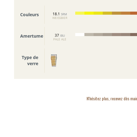
18.1
Couleurs
SRM
WEISSBIER
37
Amertume
IBU
PALE ALE
Type de
verre
N'hésitez plus, recevez dès mai