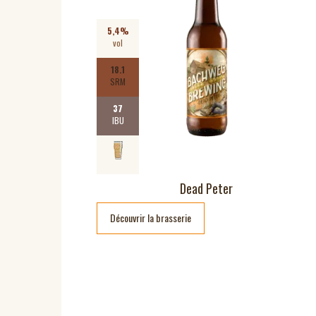
5,4%
vol
18.1
SRM
37
IBU
Dead Peter
Découvrir la brasserie