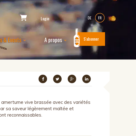
Login
DE
FR
S'abonner
es & Events
A propos
e amertume vive brassée avec des variétés
par sa saveur légèrement maltée et
ont reconnaissables.