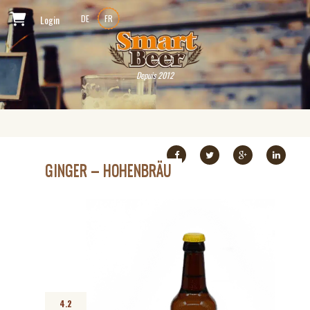
Login
DE
FR
Depuis 2012
GINGER – HOHENBRÄU
4.2