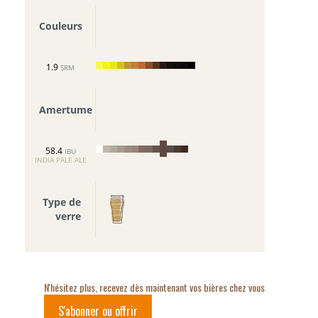
Couleurs
1.9
SRM
Amertume
58.4
IBU
INDIA PALE ALE
Type de
verre
N'hésitez plus, recevez dès maintenant vos bières chez vous
S'abonner ou offrir