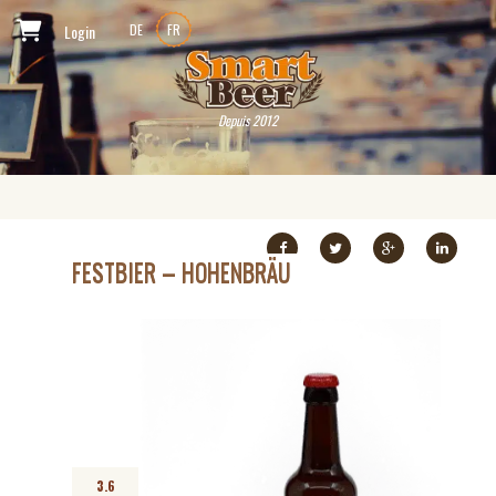
Login
DE
FR
Depuis 2012
FESTBIER – HOHENBRÄU
3.6