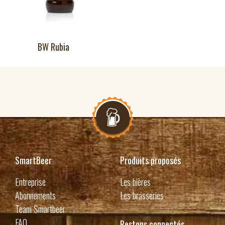
BW Rubia
SmartBeer
Produits proposés
Entreprise
Les bières
Abonnements
Les brasseries
Team Smartbeer
FAQ
Restons connectés