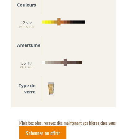
Couleurs
12
SRM
WEISSBIER
Amertume
36
IBU
PALE ALE
Type de
verre
N'hésitez plus, recevez dès maintenant vos bières chez vous
S'abonner ou offrir