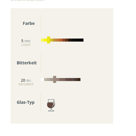
Farbe
5
SRM
LAGER
Bitterkeit
20
IBU
WEISSBIER
Glas-Typ