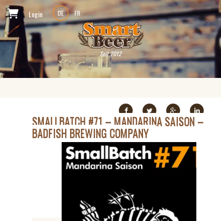
Login
DE
FR
Seit 2012
SMALLBATCH #71 – MANDARINA SAISON –
BADFISH BREWING COMPANY