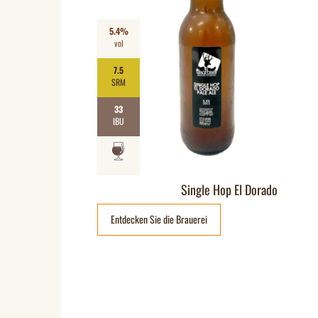
5.4%
vol
7.5
SRM
33
IBU
Single Hop El Dorado
Entdecken Sie die Brauerei