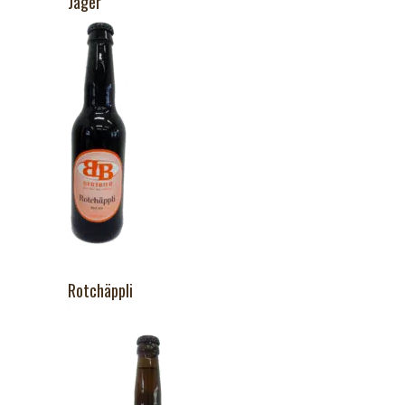
Jäger
Rotchäppli