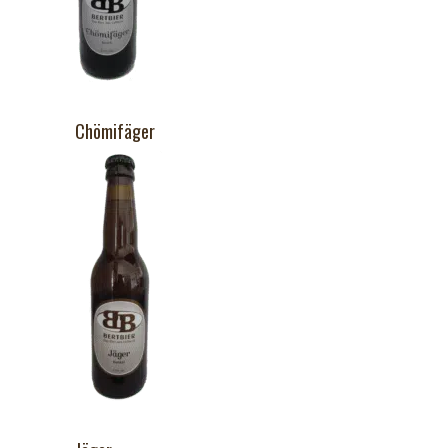
Chömifäger