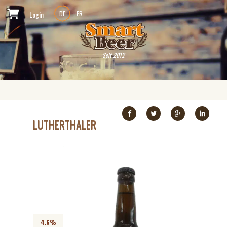
Login
DE
FR
Seit 2012
LUTHERTHALER
4.6%