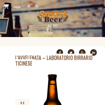
Login
DE
FR
Seit 2012
L’AVVELENATA – LABORATORIO BIRRARIO
TICINESE
5.2