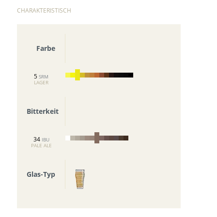
CHARAKTERISTISCH
Farbe
5
SRM
LAGER
Bitterkeit
34
IBU
PALE ALE
Glas-Typ