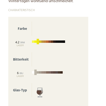
Wintertagen
wohltuend
umschmeichelt
.
CHARAKTERISTISCH
Farbe
4.2
SRM
LAGER
Bitterkeit
6
IBU
LAGER
Glas-Typ