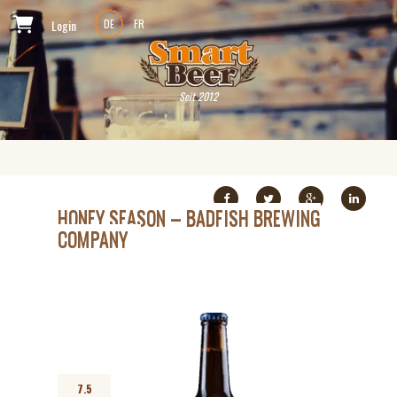
Login
DE
FR
Seit 2012
HONEY SEASON – BADFISH BREWING
COMPANY
7.5