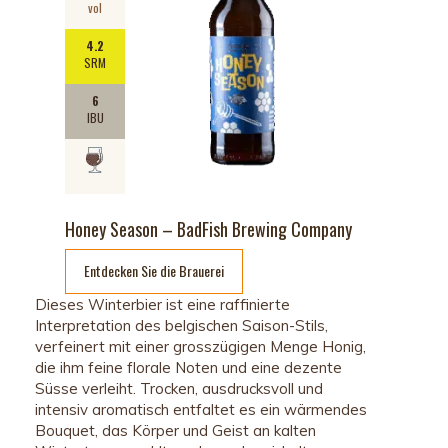
vol
4.2
SRM
6
IBU
Honey Season – BadFish Brewing Company
Entdecken Sie die Brauerei
Dieses
Winterbier
ist
eine
raffinierte
Interpretation
des
belgischen
Saison-
Stils
,
verfeinert
mit
einer
gro
ss
zügigen
Menge
Honig
,
die
ihm
feine
florale
Noten
und
eine
dezente
Sü
ss
e
verleiht
.
Trocken
,
ausdrucksvoll
und
intensiv
aromatisch
entfaltet
es
ein
wärmendes
Bouquet,
das
Körper
und
Geist
an
kalten