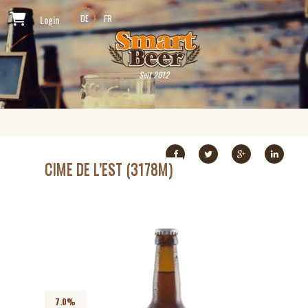
Login
DE
FR
Seit 2012
CIME DE L’EST (3178M)
7.0%