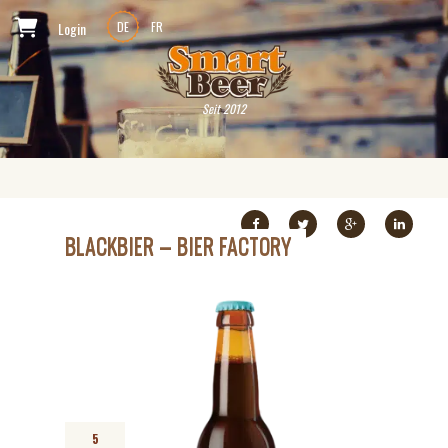
Login
DE
FR
Seit 2012
BLACKBIER – BIER FACTORY
5