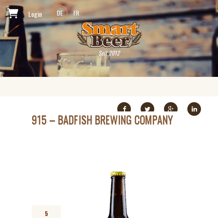
Login
DE
FR
Seit 2012
915 – BADFISH BREWING COMPANY
5