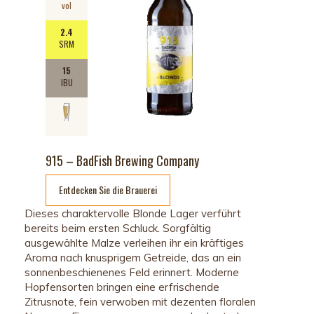
vol
2.4
SRM
15
IBU
915 – BadFish Brewing Company
Entdecken Sie die Brauerei
D
ieses
charaktervolle
Blonde Lager
verführt
bereits
beim
ersten
Schluck
.
Sorgfältig
ausgewählte
Malze
verleihen
ihr
ein
kräftiges
Aroma
nach
knusprigem
Getreide
, das an
ein
sonnenbeschienenes
Feld
erinnert
.
Moderne
Hopfensorten
bringen
eine
erfrischende
Zitrusnote
,
fein
verwoben
mit
dezenten
floralen