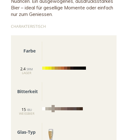
Nuancen. Ein ausgewogenes, ausdrucksstarkes
Bier – ideal für gesellige
Momente
oder
einfach
nur
zum Genie
ss
en.
CHARAKTERISTISCH
Farbe
2.4
SRM
LAGER
Bitterkeit
15
IBU
WEISSBIER
Glas-Typ