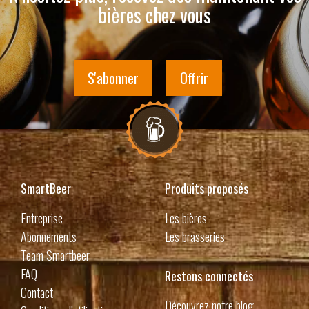
bières chez vous
S'abonner
Offrir
SmartBeer
Produits proposés
Entreprise
Les bières
Abonnements
Les brasseries
Team Smartbeer
FAQ
Restons connectés
Contact
Découvrez notre blog