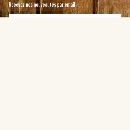
Recevez nos nouveautés par email
J'accepte de recevoir vos e-mails et confirme avoir
pris connaissance de votre politique de confidentialité
et mentions légales.
S'inscrire
Abonnez-vous ou offrez à un ami
© Copyright Nausikraft SA 2026
Une création
troisdeuxun.ch