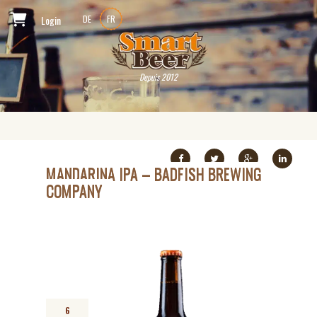
Login
DE
FR
Depuis 2012
MANDARINA IPA – BADFISH BREWING
COMPANY
6