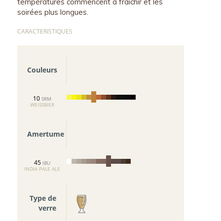
températures commencent à
fraîchir et les
soirées plus longues.
CARACTERISTIQUES
Couleurs
10
SRM
WEISSBIER
Amertume
45
IBU
INDIA PALE ALE
Type de
verre