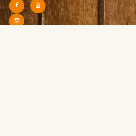
Recevez nos nouveautés par email
J'accepte de recevoir vos e-mails et confirme avoir
pris connaissance de votre politique de confidentialité
et mentions légales.
S'inscrire
Abonnez-vous ou offrez à un ami