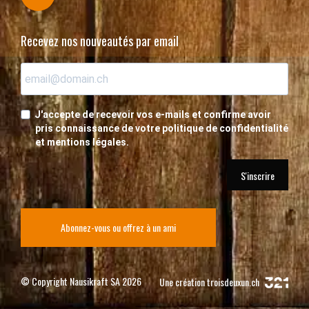
Recevez nos nouveautés par email
J'accepte de recevoir vos e-mails et confirme avoir
pris connaissance de votre politique de confidentialité
et mentions légales.
S'inscrire
Abonnez-vous ou offrez à un ami
© Copyright Nausikraft SA 2026
Une création
troisdeuxun.ch