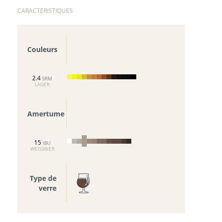
CARACTERISTIQUES
Couleurs
2.4
SRM
LAGER
Amertume
15
IBU
WEISSBIER
Type de
verre