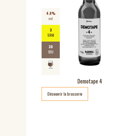
4.8%
vol
3
SRM
30
IBU
Demotape 4
Découvrir la brasserie