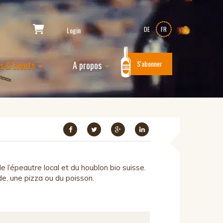
Login
DE
FR
S'abonner
es & Events
A propos
 l’épeautre local et du houblon bio suisse.
de, une pizza ou du poisson.