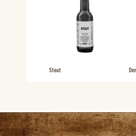
Stout
De