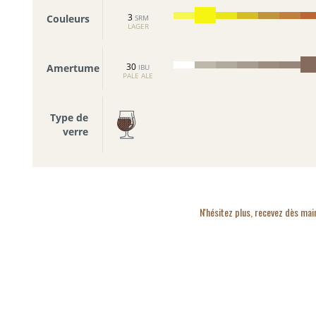
3
Couleurs
SRM
LAGER
30
Amertume
IBU
PALE ALE
Type de
verre
N'hésitez plus, recevez dès mai