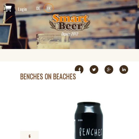
Login
DE
FR
Depuis 2012
BENCHES ON BEACHES
6