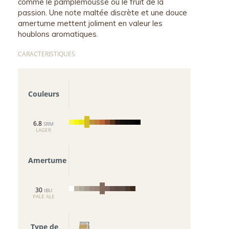
comme le pamplemousse ou le fruit de la
passion. Une note maltée discrète et une douce
amertume mettent joliment en valeur les
houblons aromatiques.
CARACTERISTIQUES
Couleurs
6.8
SRM
LAGER
Amertume
30
IBU
PALE ALE
Type de