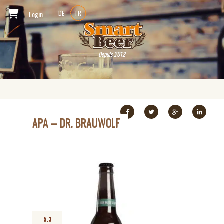
Login
DE
FR
Depuis 2012
APA – DR. BRAUWOLF
5.3